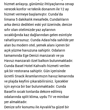
hizmet anlayışı, günümüz ihtiyaçlarına cevap
verecek konfor ve teknik donanım ile 12 ay
hizmet vermeye başlamıştır. Cunda’da
limana 5 dakikalık mesafede, Cundalıların
arka deniz dedikleri eski yol üzerinde, denize
sıfır olan otelimizde yaz aylarının
sıcaklığında kaz dağlarından gelen esintiyle
rahatlıyorsunuz. Cunda Adası'nda sahilde yer
alan bu modern otel, yemek alanı içeren bir
açık yüzme havuzuna sahiptir. Odaların
tamamında Ege Denizi manzaralı ve ya
Havuz manzaralı özel balkon bulunmaktadır.
Cunda Basel Hotel Kahvaltı hizmeti verilen
şık bir restorana sahiptir. Gün içerisinde
ücretli Snack ikramlarımızın havuz kenarında
ve plajda keyfini çıkarabilirsiniz. İçecekler
için ayrıca bir bar bulunmaktadır. Cunda
Basel'in sıcak tonlarda dekore edilmiş
odalarında split klima, uydu TV ve minibar
yer almaktadır.
Denize sıfır konumu ile Ayvalık’ta güzel bir